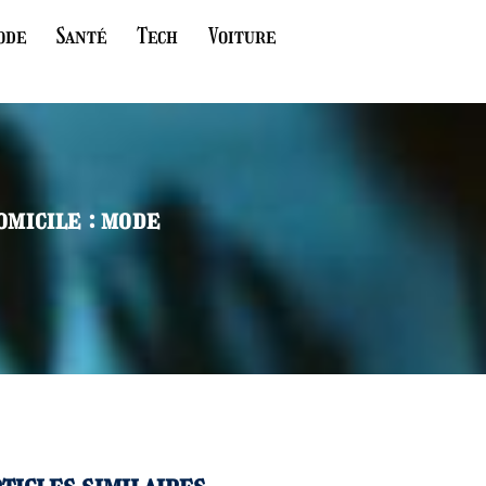
ode
Santé
Tech
Voiture
omicile : mode
ticles similaires