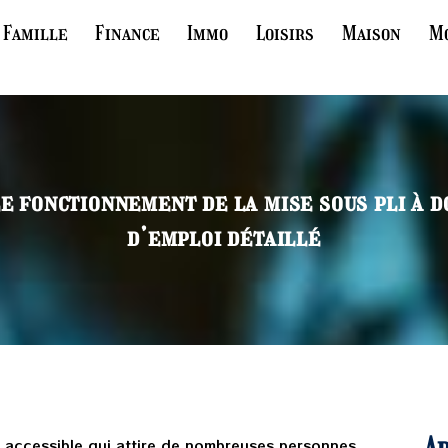
Famille
Finance
Immo
Loisirs
Maison
M
 fonctionnement de la mise sous pli à d
d’emploi détaillé
Ar
té accessible qui attire de nombreuses personnes