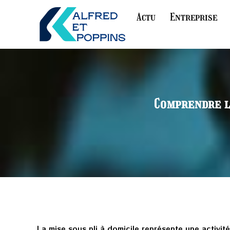
Actu
Entreprise
Comprendre le
La mise sous pli à domicile représente une activi